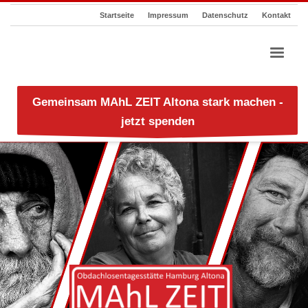
Startseite
Impressum
Datenschutz
Kontakt
Gemeinsam MAhL ZEIT Altona stark machen -
jetzt spenden